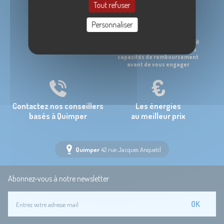
Tout refuser
Plus de 25 ans
Paiement 4x et 5x
Personnaliser
à votre service
TAEG de 7,90%
*Un crédit vous engage et doit
être remboursé. Vérifiez vos
capacités de remboursement
avant de vous engager
Contactez nos conseillers
Les énergies
basés à Quimper
au meilleur prix
Quimper
42 rue Jacques Anquetil
Abonnez-vous à notre newsletter
OK