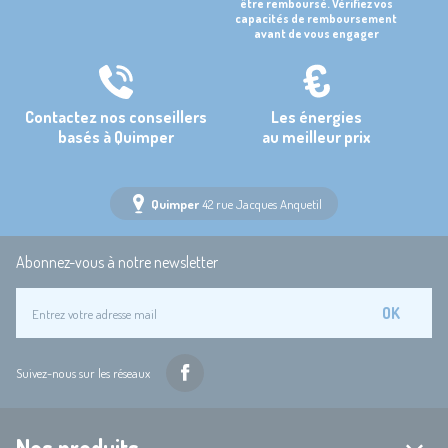
être remboursé. Vérifiez vos
capacités de remboursement
avant de vous engager
Contactez nos conseillers
Les énergies
basés à Quimper
au meilleur prix
Quimper
42 rue Jacques Anquetil
Abonnez-vous à notre newsletter
OK
Suivez-nous sur les réseaux
Nos produits