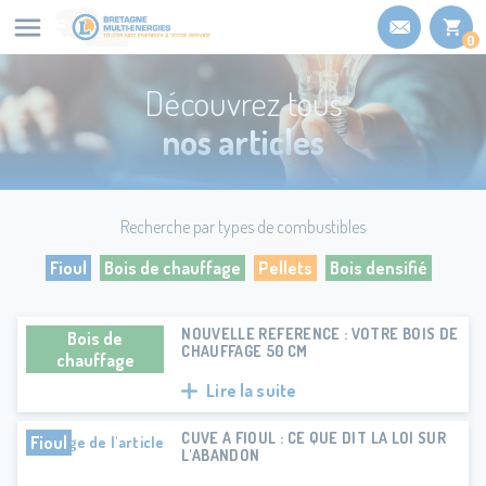
Panneau de gestion des cookies
0
Découvrez tous
nos articles
Recherche par types de combustibles
Fioul
Bois de chauffage
Pellets
Bois densifié
NOUVELLE REFERENCE : VOTRE BOIS DE
Bois de
CHAUFFAGE 50 CM
chauffage
Lire la suite
CUVE A FIOUL : CE QUE DIT LA LOI SUR
Fioul
L'ABANDON