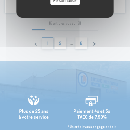
Personnaliser
Lire la suite
16 articles vus sur 81
...
>
<
1
2
6
Plus de 25 ans
Paiement 4x et 5x
à votre service
TAEG de 7,90%
*Un crédit vous engage et doit