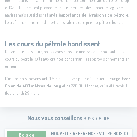
bloquant ainsi le trafic maritime sur la route commerciale qui relie l’Europe
et l’Asie. Cet incident provoque depuis mercredi des embouteillages de
navires mais aussi des
retards importants de livraisons de pétrole
.
Le trafic maritime mondial est alors ralenti, et le prix du pétrole bondit !
Les cours du pétrole bondissent
Durant plusieurs jours, nous avons constaté une hausse importante des
cours du pétrole, suite aux craintes concernant les approvisionnements en
or noir.
D’importants moyens ont été mis en œuvre pour débloquer le
cargo Ever
Given de 400 mètres de long
et de 220 000 tonnes, qui a été remis à
flot le lundi 29 mars.
Nous vous conseillons
aussi de lire
NOUVELLE REFERENCE : VOTRE BOIS DE
Bois de