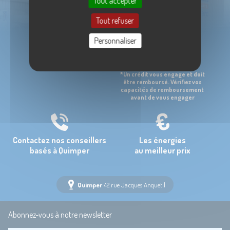
Tout accepter
Tout refuser
Personnaliser
Plus de 25 ans
Paiement 4x et 5x
à votre service
TAEG de 7,90%
*Un crédit vous engage et doit
être remboursé. Vérifiez vos
capacités de remboursement
avant de vous engager
Contactez nos conseillers
Les énergies
basés à Quimper
au meilleur prix
Quimper
42 rue Jacques Anquetil
Abonnez-vous à notre newsletter